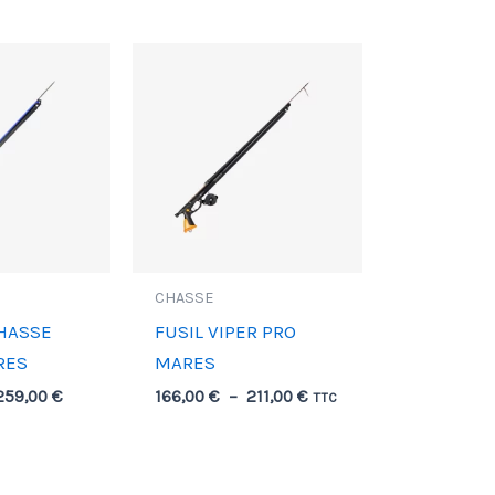
Plage
Plage
de
de
prix :
prix :
199,00 €
166,00 €
à
à
259,00 €
211,00 €
CHASSE
CHASSE
FUSIL VIPER PRO
RES
MARES
259,00
€
166,00
€
–
211,00
€
TTC