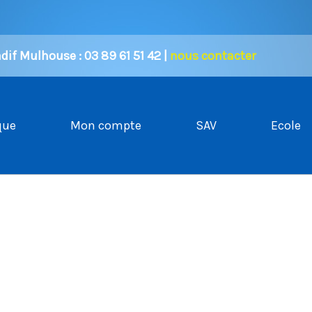
if Mulhouse : 03 89 61 51 42 |
nous contacter
que
Mon compte
SAV
Ecole