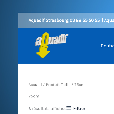
Aller
Aquadif Strasbourg 03 88 55 50 55 | Aquad
au
contenu
Bouti
Accueil
/ Produit Taille / 75cm
75cm
Filtrer
3 résultats affichés