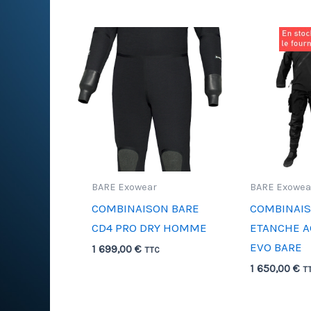
BARE Exowear
BARE Exowea
COMBINAISON BARE
COMBINAI
CD4 PRO DRY HOMME
ETANCHE A
EVO BARE
1 699,00
€
TTC
1 650,00
€
T