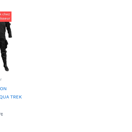
r
SON
QUA TREK
TC