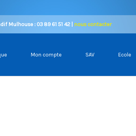
if Mulhouse : 03 89 61 51 42 |
nous contacter
que
Mon compte
SAV
Ecole