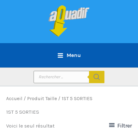
Aller
au
contenu
Menu
Recherche
de
produits
Accueil
/ Produit Taille / 1ST 5 SORTIES
1ST 5 SORTIES
Filtrer
Voici le seul résultat