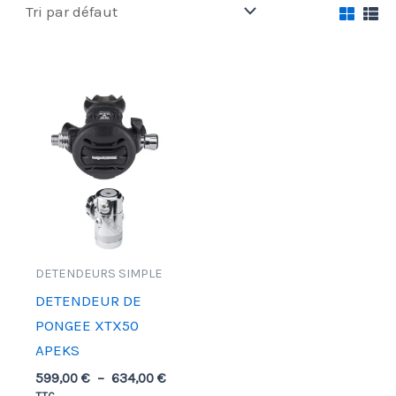
Plage
de
prix :
599,00 €
à
634,00 €
DETENDEURS SIMPLE
DETENDEUR DE
PONGEE XTX50
APEKS
599,00
€
–
634,00
€
TTC