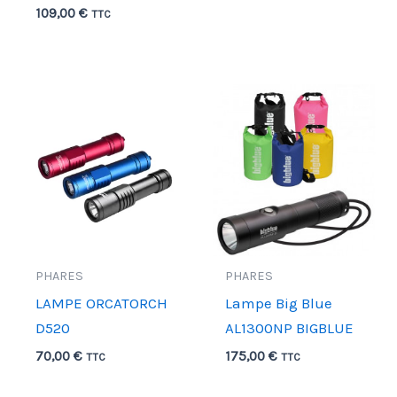
109,00
€
TTC
PHARES
PHARES
LAMPE ORCATORCH
Lampe Big Blue
D520
AL1300NP BIGBLUE
70,00
€
175,00
€
TTC
TTC